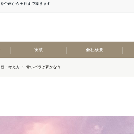
計を企画から実行まで導きます
ー
実績
会社概要
値観・考え方
青いバラは夢かなう